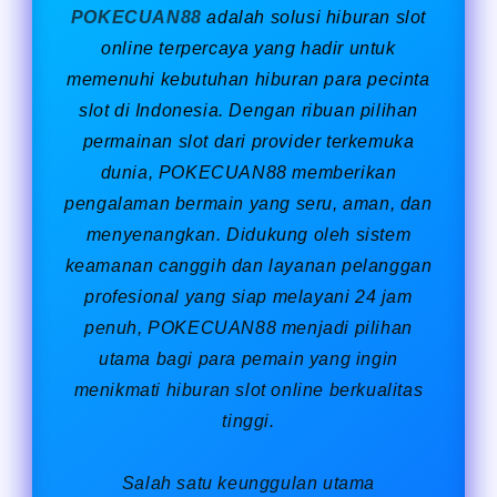
POKECUAN88
adalah solusi hiburan slot
online terpercaya yang hadir untuk
memenuhi kebutuhan hiburan para pecinta
slot di Indonesia. Dengan ribuan pilihan
permainan slot dari provider terkemuka
dunia, POKECUAN88 memberikan
pengalaman bermain yang seru, aman, dan
menyenangkan. Didukung oleh sistem
keamanan canggih dan layanan pelanggan
profesional yang siap melayani 24 jam
penuh, POKECUAN88 menjadi pilihan
utama bagi para pemain yang ingin
menikmati hiburan slot online berkualitas
tinggi.
Salah satu keunggulan utama