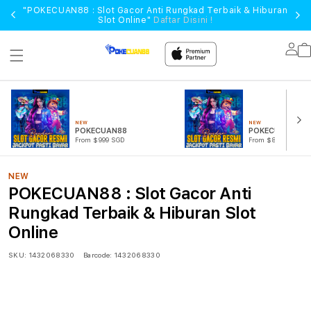
"POKECUAN88 : Slot Gacor Anti Rungkad Terbaik & Hiburan
Slot Online"
Daftar Disini !
Lo
in
NEW
NEW
POKECUAN88
POKECUAN88 S
From $999 SGD
From $888 SGD
NEW
POKECUAN88 : Slot Gacor Anti
Rungkad Terbaik & Hiburan Slot
Online
SKU:
1432068330
Barcode:
1432068330